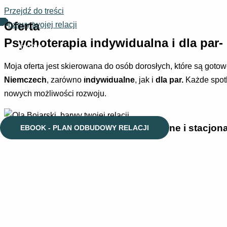
Przejdź do treści
Oferta
Psychoterapia indywidualna i dla par-
Home
Poznaj mnie
Moja oferta jest skierowana do osób dorosłych, które są got
Jak przebiegają spotkania?
Niemczech
, zarówno
indywidualne
, jak i
dla par.
Każde spot
Oferta
nowych możliwości rozwoju.
Kontakt
Konsultacja, psychoterapia par online i stacjon
EBOOK - PLAN ODBUDOWY RELACJI